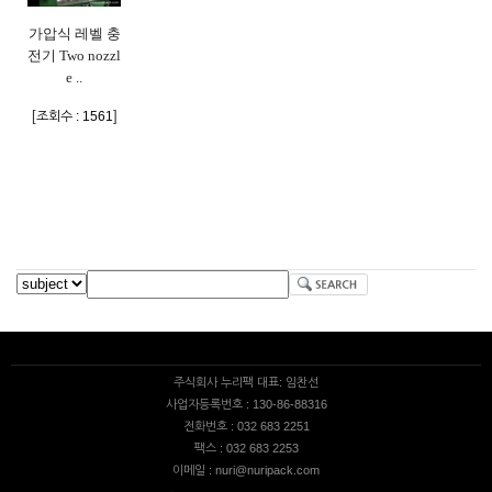
가압식 레벨 충
전기 Two nozzl
e ..
[
]
조회수 : 1561
주식회사 누리팩 대표: 임찬선
사업자등록번호 : 130-86-88316
전화번호 : 032 683 2251
팩스 : 032 683 2253
이메일 : nuri@nuripack.com