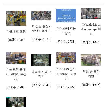
4Nozzle Liqui
미생물 충전 -
아이스팩 자동
d servo type fil
농업기술센터
마요네즈 포장
포장기
l..
[
]
조회수 : 1524
[
]
조회수 : 286
[
]
조회수 : 1738
[
]
조회수 : 1644
마요네즈 급대
마스크팩 급대
액상 병 포장
마요네즈 병 포
식 로타리 포장
식 로타리 포장
라인
장기
기
기(..
[
]
[
]
조회수 : 1696
조회수 : 2043
[
]
[
]
조회수 : 2122
조회수 : 3707