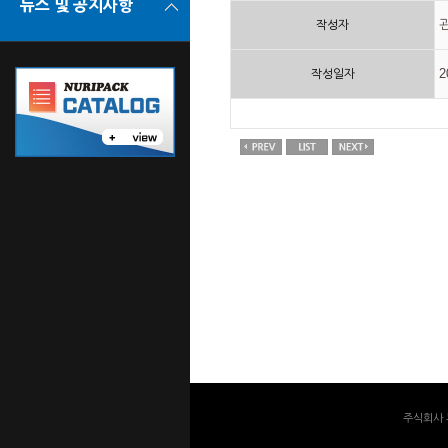
분말충전기(오거필러)
뉴스 및 공지사항
작성자
과립
과립충전기
액상
2
작성일자
액상충전기
병 자동충전라인
주식회사 