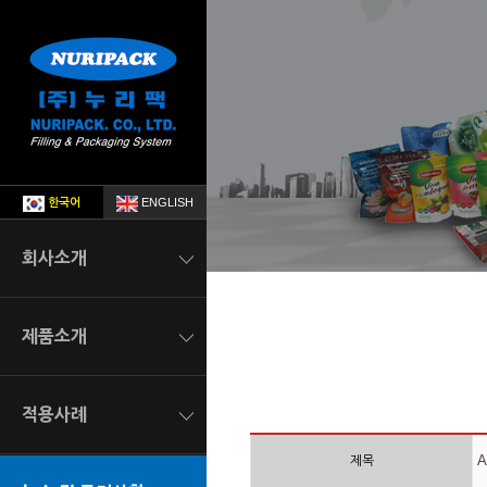
한국어
ENGLISH
회사소개
소개말
제품소개
연혁
자동포장기
해외대리점
적용사례
스파우트 자동포장기
찾아오시는길
A
제목
분말