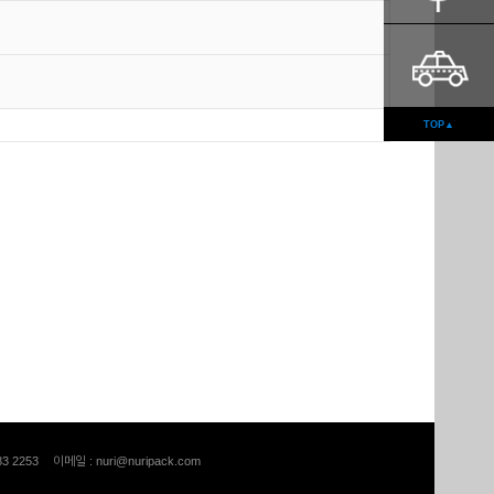
TOP▲
83 2253
이메일 : nuri@nuripack.com